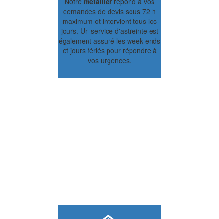
Notre
métallier
répond à vos
demandes de devis sous 72 h
maximum et intervient tous les
jours. Un service d'astreinte est
également assuré les week-ends
et jours fériés pour répondre à
vos urgences.