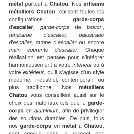
partout à
. Nos
métal
Chatou
artisans
réalisent toutes les
métalliers Chatou
configurations :
garde-corps
d’
,
de
,
escalier
garde-corps
balcon
d'
,
rambarde
escalier
balustrade
d'
,
d’
ou encore
escalier
rampe
escalier
d'
. Chaque
main courante
escalier
réalisation est pensée pour s’intégrer
harmonieusement à votre
ou à
intérieur
votre
, qu’il s’agisse d’un style
extérieur
moderne, industriel, contemporain ou
plus traditionnel. Nos
métalliers
vous conseillent aussi sur le
Chatou
choix des matériaux tels que le
garde-
en
, afin de privilégier
corps
aluminium
des solutions durables. De plus, tous
nos
en
à
,
garde-corps
métal
Chatou
sont conçus dans le respect des