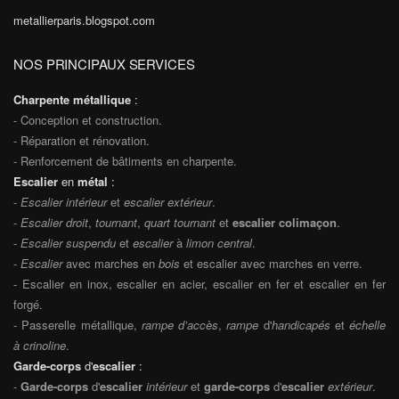
metallierparis.blogspot.com
NOS PRINCIPAUX SERVICES
Charpente métallique
:
- Conception et construction.
- Réparation et rénovation.
- Renforcement de bâtiments en charpente.
Escalier
en
métal
:
-
Escalier intérieur
et
escalier extérieur
.
-
Escalier droit
,
tournant
,
quart tournant
et
escalier colimaçon
.
-
Escalier suspendu
et
escalier
à
limon central
.
-
Escalier
avec marches en
bois
et escalier avec marches en verre.
- Escalier en inox, escalier en acier, escalier en fer et escalier en fer
forgé.
- Passerelle métallique,
rampe d’accès
,
rampe
d'
handicapés
et
échelle
à crinoline
.
Garde-corps
d'
escalier
:
-
Garde-corps
d'
escalier
intérieur
et
garde-corps
d'
escalier
extérieur
.