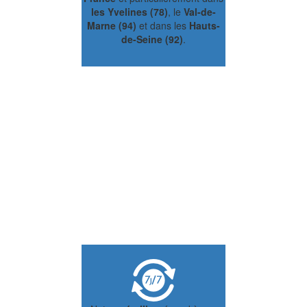
les Yvelines (78)
, le
Val-de-
Marne (94)
et dans les
Hauts-
de-Seine (92)
.