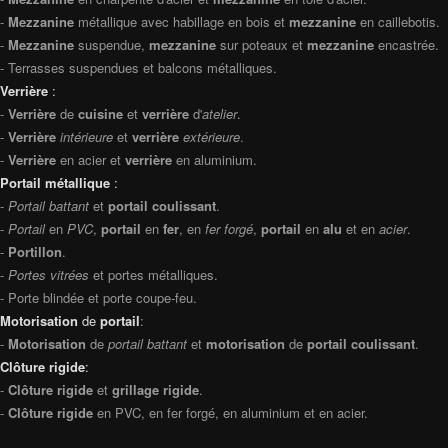
-
Mezzanine
métallique avec habillage en bois et
mezzanine
en caillebotis.
-
Mezzanine
suspendue,
mezzanine
sur poteaux et
mezzanine
encastrée.
- Terrasses suspendues et balcons métalliques.
Verrière
:
-
Verrière
de
cuisine
et
verrière
d'
atelier
.
-
Verrière
intérieure
et
verrière
extérieure
.
-
Verrière
en acier et
verrière
en aluminium.
Portail métallique
:
-
Portail battant
et
portail coulissant
.
-
Portail
en
PVC
,
portail
en
fer
, en
fer forgé
,
portail
en
alu
et en
acier
.
-
Portillon
.
-
Portes vitrées
et portes métalliques.
- Porte blindée et porte coupe-feu.
Motorisation
de
portail
:
-
Motorisation
de
portail battant
et
motorisation
de
portail coulissant
.
Clôture rigide
:
-
Clôture rigide
et
grillage rigide
.
-
Clôture rigide
en PVC, en fer forgé, en aluminium et en acier.