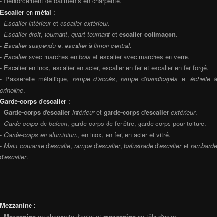
- Renforcement de bâtiments en charpente.
Escalier
en
métal
:
-
Escalier intérieur
et
escalier extérieur
.
-
Escalier droit
,
tournant
,
quart tournant
et
escalier colimaçon
.
-
Escalier suspendu
et
escalier
à
limon central
.
-
Escalier
avec marches en
bois
et escalier avec marches en verre.
- Escalier en inox, escalier en acier, escalier en fer et escalier en fer forgé.
- Passerelle métallique,
rampe d’accès
,
rampe
d'
handicapés
et
échelle 
crinoline
.
Garde-corps
d'
escalier
:
-
Garde-corps
d'
escalier
intérieur
et
garde-corps
d'
escalier
extérieur
.
-
Garde-corps
de
balcon
, garde-corps de fenêtre, garde-corps pour toiture.
-
Garde-corps en aluminium
, en inox, en fer, en acier et vitré.
-
Main courante
d'
escalie
,
rampe
d'
escalier
,
balustrade
d'
escalier
et
rambard
d'
escalier
.
Mezzanine
:
-
Mezzanine
en charpente d'acier et
mezzanine
en tôle d'acier.