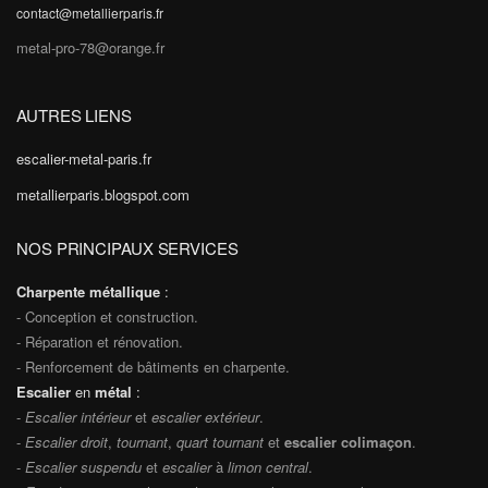
contact@metallierparis.fr
metal-pro-78@orange.fr
AUTRES LIENS
escalier-metal-paris.fr
metallierparis.blogspot.com
NOS PRINCIPAUX SERVICES
Charpente métallique
:
- Conception et construction.
- Réparation et rénovation.
- Renforcement de bâtiments en charpente.
Escalier
en
métal
:
-
Escalier intérieur
et
escalier extérieur
.
-
Escalier droit
,
tournant
,
quart tournant
et
escalier colimaçon
.
-
Escalier suspendu
et
escalier
à
limon central
.