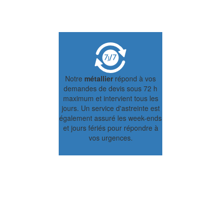
Notre
métallier
répond à vos
demandes de devis sous 72 h
maximum et intervient tous les
jours. Un service d'astreinte est
également assuré les week-ends
et jours fériés pour répondre à
vos urgences.