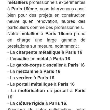
professionnels expérimentés
métalliers
à
, nous intervenons aussi
Paris 16ème
bien pour des projets en construction
neuve qu’en rénovation, auprès des
particuliers comme des professionnels.
Notre
à
prend
métallier
Paris 16ème
en charge une large gamme de
prestations sur mesure, notamment :
- La
à
charpente métallique
Paris 16
- L’
en
à
escalier
métal
Paris 16
- Le
d’
à
garde-corps
escalier
Paris 16
- La
à
mezzanine
Paris 16
- La
à
verrière
Paris 16
- Le
à
portail métallique
Paris 16
- La
de
à
motorisation
portail
Paris
16
- La
à
.
clôture rigide
Paris 16
Soucieux de votre satisfaction, notre