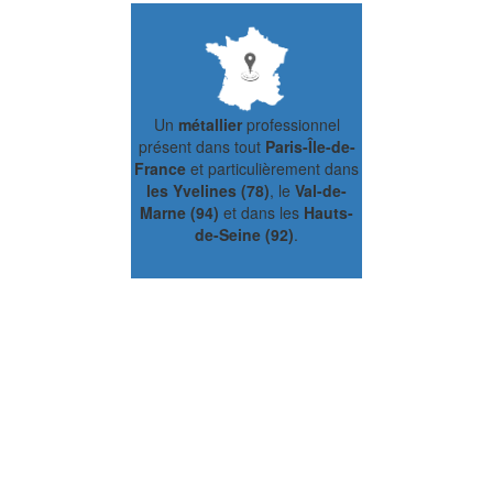
Un
métallier
professionnel
présent dans tout
Paris-Île-de-
France
et particulièrement dans
les Yvelines (78)
, le
Val-de-
Marne (94)
et dans les
Hauts-
de-Seine (92)
.