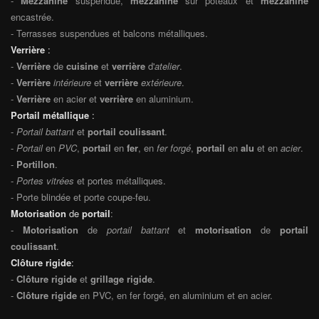
-
Mezzanine
suspendue,
mezzanine
sur poteaux et
mezzanine
encastrée.
- Terrasses suspendues et balcons métalliques.
Verrière
:
-
Verrière
de
cuisine
et
verrière
d'
atelier
.
-
Verrière
intérieure
et
verrière
extérieure
.
-
Verrière
en acier et
verrière
en aluminium.
Portail métallique
:
-
Portail battant
et
portail coulissant
.
-
Portail
en
PVC
,
portail
en
fer
, en
fer forgé
,
portail
en
alu
et en
acier
.
-
Portillon
.
-
Portes vitrées
et portes métalliques.
- Porte blindée et porte coupe-feu.
Motorisation
de
portail
:
-
Motorisation
de
portail battant
et
motorisation
de
portail
coulissant
.
Clôture rigide
:
-
Clôture rigide
et
grillage rigide
.
-
Clôture rigide
en PVC, en fer forgé, en aluminium et en acier.