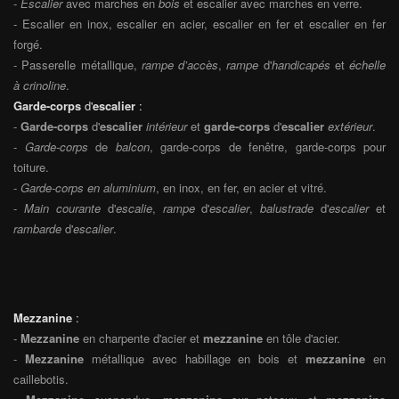
-
Escalier
avec marches en
bois
et escalier avec marches en verre.
- Escalier en inox, escalier en acier, escalier en fer et escalier en fer
forgé.
- Passerelle métallique,
rampe d’accès
,
rampe
d'
handicapés
et
échelle
à crinoline
.
Garde-corps
d'
escalier
:
-
Garde-corps
d'
escalier
intérieur
et
garde-corps
d'
escalier
extérieur
.
-
Garde-corps
de
balcon
, garde-corps de fenêtre, garde-corps pour
toiture.
-
Garde-corps en aluminium
, en inox, en fer, en acier et vitré.
-
Main courante
d'
escalie
,
rampe
d'
escalier
,
balustrade
d'
escalier
et
rambarde
d'
escalier
.
Mezzanine
:
-
Mezzanine
en charpente d'acier et
mezzanine
en tôle d'acier.
-
Mezzanine
métallique avec habillage en bois et
mezzanine
en
caillebotis.