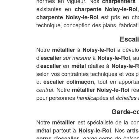
normes en vigueur. Nos
charpentiers
existantes en
charpente Noisy-le-Roi
est pris en ch
charpente Noisy-le-Roi
technique, conception des plans, fabricati
Escal
Notre
à
a dévelop
métallier
Noisy-le-Roi
d’
à
, a
escalier
sur mesure
Noisy-le-Roi
d'
en
réalise à
escalier
métal
Noisy-le-R
selon vos contraintes techniques et vos 
et
, tout en apporta
escalier colimaçon
. Notre
réa
central
métallier Noisy-le-Roi
pour personnes
et
handicapées
échelles 
Garde-c
Notre
est spécialiste de la con
métallier
partout à
. Nos
métal
Noisy-le-Roi
arti
d’
,
de
corps
escalier
garde-corps
balco