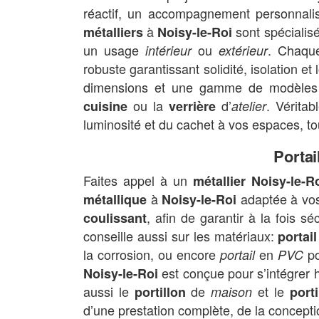
réactif, un accompagnement personnalis
à
sont spécialis
métalliers
Noisy-le-Roi
un usage
ou
. Chaq
intérieur
extérieur
robuste garantissant solidité, isolation et
dimensions et une gamme de modèles 
ou la
d’
. Véritab
cuisine
verrière
atelier
luminosité et du cachet à vos espaces, to
Portai
Faites appel à un
métallier Noisy-le-R
à
adaptée à vos
métallique
Noisy-le-Roi
, afin de garantir à la fois sé
coulissant
conseille aussi sur les matériaux:
portail
la corrosion, ou encore
en
po
portail
PVC
est conçue pour s’intégrer
Noisy-le-Roi
aussi le
de
et le
portillon
maison
porti
d’une prestation complète, de la concepti