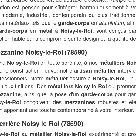
ation est pensée pour s’intégrer harmonieusement à v
le moderne, industriel, contemporain ou plus traditionn
es matériaux tels que le
en
, afi
garde-corps
aluminium
en
à
, sont conçus da
arde-corps
métal
Noisy-le-Roi
ction fiable sans compromis sur le design et la qualité des
zzanine Noisy-le-Roi (78590)
à
en toute sérénité, à nos
e
Noisy-le-Roi
métalliers Noi
’une construction neuve, notre
intervi
artisan métallier
ofessionnels. Notre
assure à
, un
métallier
Noisy-le-Roi
qu’aux finitions. Des
qui prennen
métalliers Noisy-le-Roi
, ainsi que la pose d'un
pour gara
zzanine
garde-corps
conçoivent des
robustes et élé
y-le-Roi
mezzanines
 en apportant une touche contemporaine à votre intérieur.
errière Noisy-le-Roi (78590)
au
expérimenté et prof
y-le-Roi
métallier Noisy-le-Roi