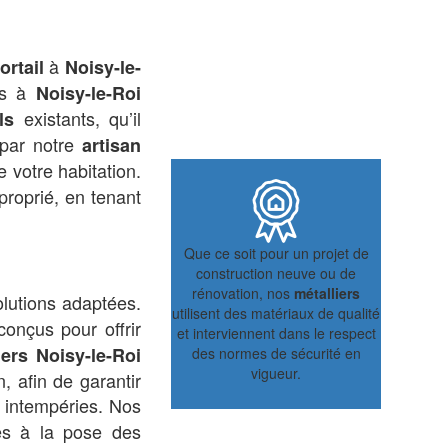
à
ortail
Noisy-le-
ls à
Noisy-le-Roi
existants, qu’il
ls
 par notre
artisan
 votre habitation.
proprié, en tenant
Que ce soit pour un projet de
construction neuve ou de
rénovation, nos
métalliers
lutions adaptées.
utilisent des matériaux de qualité
 conçus pour offrir
et interviennent dans le respect
iers Noisy-le-Roi
des normes de sécurité en
vigueur.
, afin de garantir
 intempéries. Nos
es à la pose des