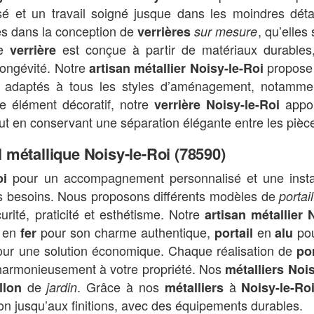
é et un travail soigné jusque dans les moindres dét
és dans la conception de
, qu’elles
verrières
sur mesure
ue
est conçue à partir de matériaux durables
verrière
 longévité. Notre
propose 
artisan métallier Noisy-le-Roi
adaptés à tous les styles d’aménagement, notamme
le élément décoratif, notre
appor
verrière Noisy-le-Roi
ut en conservant une séparation élégante entre les pièc
l métallique Noisy-le-Roi (78590)
pour un accompagnement personnalisé et une insta
oi
 besoins. Nous proposons différents modèles de
portai
curité, praticité et esthétisme. Notre
artisan métallier 
en
pour son charme authentique,
en
pou
fer
portail
alu
ur une solution économique. Chaque réalisation de
por
 harmonieusement à votre propriété. Nos
métalliers Noi
de
. Grâce à nos
à
llon
jardin
métalliers
Noisy-le-Ro
on jusqu’aux finitions, avec des équipements durables.