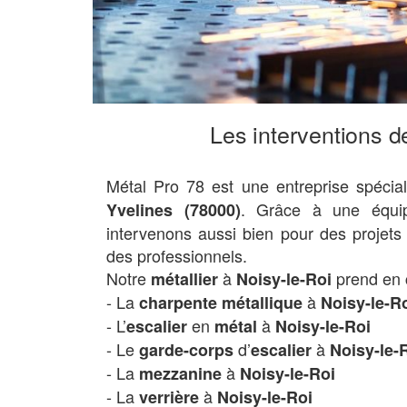
Les interventions de
Métal Pro 78 est une entreprise spécia
. Grâce à une équ
Yvelines (78000)
intervenons aussi bien pour des projets
des professionnels.
Notre
à
prend en 
métallier
Noisy-le-Roi
- La
à
charpente métallique
Noisy-le-R
- L’
en
à
escalier
métal
Noisy-le-Roi
- Le
d’
à
garde-corps
escalier
Noisy-le-
- La
à
mezzanine
Noisy-le-Roi
- La
à
verrière
Noisy-le-Roi