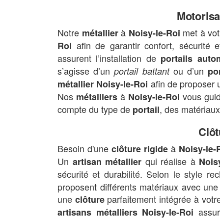
Motorisa
Notre
à
met à votr
métallier
Noisy-le-Roi
afin de garantir confort, sécurité 
Roi
assurent l’installation de
portails auto
s’agisse d’un
ou d’un
portail battant
po
afin de proposer u
métallier Noisy-le-Roi
Nos
à
vous guid
métalliers
Noisy-le-Roi
compte du type de
, des matériaux
portail
Clôt
Besoin d'une
à
clôture rigide
Noisy-le-
Un
qui réalise à
artisan métallier
Nois
sécurité et durabilité. Selon le style r
proposent différents matériaux avec une 
une
parfaitement intégrée à votr
clôture
assur
artisans métalliers Noisy-le-Roi