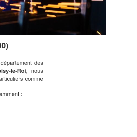
90)
 département des
, nous
isy-le-Roi
articuliers comme
tamment :