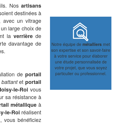
ails. Nos
artisans
 soient destinées à
, avec un vitrage
un large choix de
nt la
de
verrière
te davantage de
Notre équipe de
métalliers
met
es.
son expertise et son savoir-faire
à votre service pour élaborer
une étude personnalisée de
votre projet, que vous soyez
llation de
portail
particulier ou professionnel.
et
l battant
portail
vous
Noisy-le-Roi
r sa résistance à
à
tail métallique
réalisent
sy-le-Roi
, vous bénéficiez
i