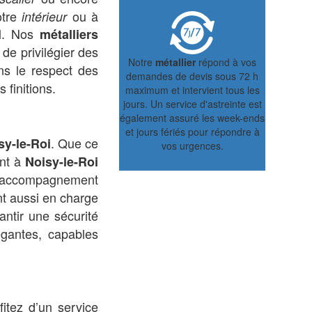
otre
ou à
intérieur
el. Nos
métalliers
n de privilégier des
Notre
métallier
répond à vos
ns le respect des
demandes de devis sous 72 h
 finitions.
maximum et intervient tous les
jours. Un service d'astreinte est
également assuré les week-ends
et jours fériés pour répondre à
. Que ce
sy-le-Roi
vos urgences.
ent à
Noisy-le-Roi
 accompagnement
t aussi en charge
ntir une sécurité
gantes, capables
itez d’un service