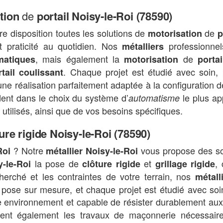
tion
de
portail Noisy-le-Roi (78590)
e disposition toutes les solutions de
de
motorisation
p
et praticité au quotidien. Nos
professionne
métalliers
, mais également la
de
matiques
motorisation
portai
. Chaque projet est étudié avec soin,
rtail coulissant
ne réalisation parfaitement adaptée à la configuration de
ent dans le choix du système d’
le plus ap
automatisme
 utilisés, ainsi que de vos besoins spécifiques.
ure rigide Noisy-le-Roi (78590)
? Notre
vous propose des so
Roi
métallier Noisy-le-Roi
la pose de
et
,
y-le-Roi
clôture rigide
grillage rigide
echerché et les contraintes de votre terrain, nos
métall
pose sur mesure, et chaque projet est étudié avec soin
e environnement et capable de résister durablement aux
ent également les travaux de maçonnerie nécessair