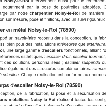
à
interviennent aussi pour le renforcem
Noisy-le-Roi
, notamment par la pose de poutrelles adaptées. 
arge par notre
de manière 
charpentier Noisy-le-Roi
on sur mesure, pose et finitions, avec un suivi rigoureux
ier
en
métal Noisy-le-Roi (78590)
pé un savoir-faire reconnu dans la conception, la fabr
ussi bien pour des installations
que
intérieures
extérieure
, une large gamme d'
fonctionnels, alliant 
oi
escaliers
préférences esthétiques :
,
escalier droit
escalier tournant
nt des solutions personnalisées ;
o
escalier suspendu
lise également des structures complémentaires:
rampes
. Chaque réalisation est conforme aux normes
à crinoline
orps
d'
escalier Noisy-le-Roi (78590)
ception, de la fabrication, la pose et la sécurisation 
réalisent toutes les confi
sans métalliers Noisy-le-Roi
,
d'
,
d'
,
d’
n
rambarde
escalier
balustrade
escalier
rampe
e