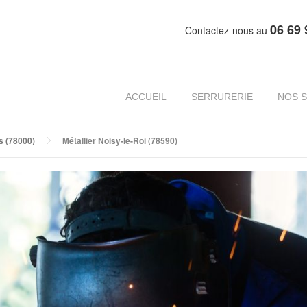
06 69 
Contactez-nous au
ACCUEIL
SERRURERIE
NOS S
es (78000)
Métallier Noisy-le-Roi (78590)