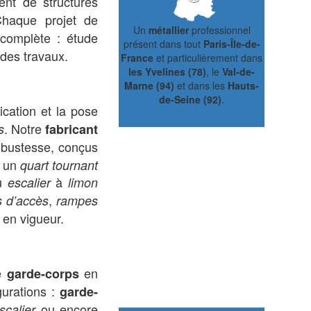
ent de structures
Chaque projet de
Un
métallier
professionnel
complète : étude
présent dans tout
Paris-Île-de-
 des travaux.
France
et particulièrement dans
les Yvelines (78)
, le
Val-de-
Marne (94)
et dans les
Hauts-
de-Seine (92)
.
ication et la pose
. Notre
s
fabricant
robustesse, conçus
, un
quart tournant
u
à
escalier
limon
,
 d’accès
rampes
 en vigueur.
de
en
garde-corps
gurations :
garde-
ou encore
scalier