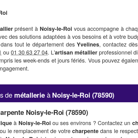
Roi
présent à
vous accompagne à chaqu
allier
Noisy-le-Roi
 avec des solutions adaptées à vos besoins et à votre bud
 dans tout le département des
, contactez dès
Yvelines
1
ou
01 30 63 27 04
. L'
professionnel d
artisan métallier
compris les week-ends et jours fériés. Vous pouvez égale
engagement.
es de
métallerie
à
Noisy-le-Roi (78590)
arpente Noisy-le-Roi (78590)
à
ou ses environs ? Contactez un
lique
Noisy-le-Roi
ch
n ou le remplacement de votre
dans le respect
charpente